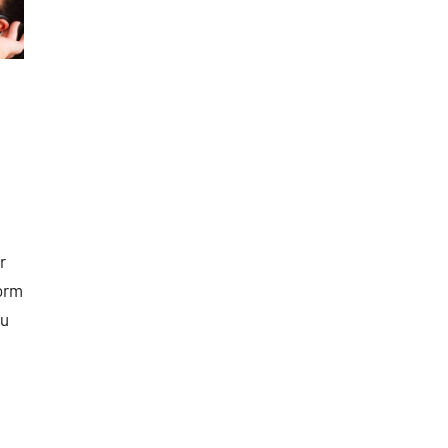
r
form
du