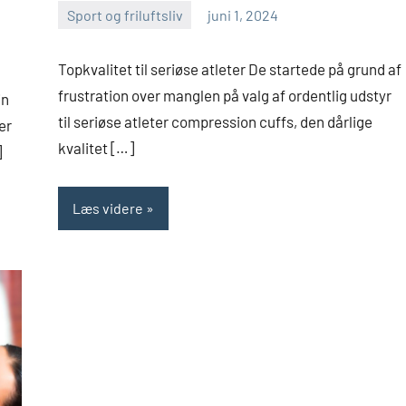
Sport og friluftsliv
juni 1, 2024
admin
Topkvalitet til seriøse atleter De startede på grund af
frustration over manglen på valg af ordentlig udstyr
in
til seriøse atleter compression cuffs, den dårlige
er
kvalitet […]
]
Læs videre