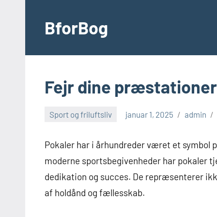
Videre
til
BforBog
indhold
Fejr dine præstationer
Sport og friluftsliv
januar 1, 2025
admin
Pokaler har i århundreder været et symbol p
moderne sportsbegivenheder har pokaler tj
dedikation og succes. De repræsenterer ikke
af holdånd og fællesskab.