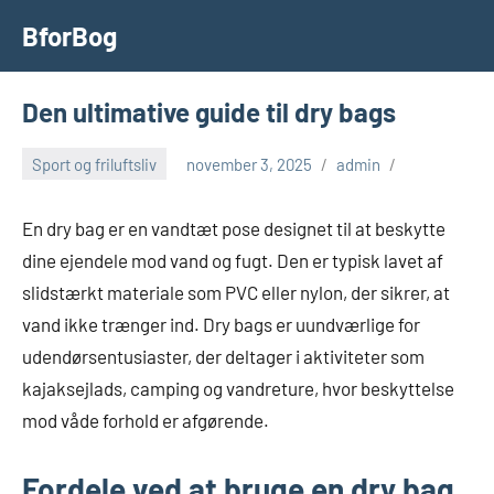
Videre
BforBog
til
indhold
Den ultimative guide til dry bags
Sport og friluftsliv
november 3, 2025
admin
En dry bag er en vandtæt pose designet til at beskytte
dine ejendele mod vand og fugt. Den er typisk lavet af
slidstærkt materiale som PVC eller nylon, der sikrer, at
vand ikke trænger ind. Dry bags er uundværlige for
udendørsentusiaster, der deltager i aktiviteter som
kajaksejlads, camping og vandreture, hvor beskyttelse
mod våde forhold er afgørende.
Fordele ved at bruge en dry bag