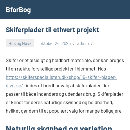
Videre
BforBog
til
indhold
Skiferplader til ethvert projekt
Hus og Have
oktober 24, 2025
admin
Skifer er et alsidigt og holdbart materiale, der kan bruges
til en række forskellige projekter i hjemmet. Hos
https://skiferspecialisten.dk/shop/16-skifer-plader-
diverse/
findes et bredt udvalg af skiferplader, der
passer til både indendørs og udendørs brug. Skiferplader
er kendt for deres naturlige skønhed og holdbarhed,
hvilket gør dem til et populært valg for mange boligejere.
Naturlig skønhed og variation