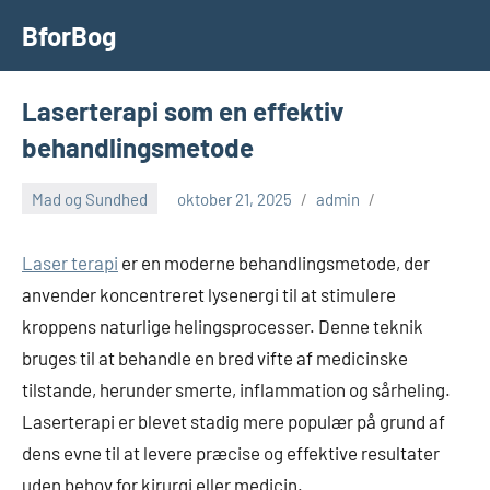
Videre
BforBog
til
indhold
Laserterapi som en effektiv
behandlingsmetode
Mad og Sundhed
oktober 21, 2025
admin
Laser terapi
er en moderne behandlingsmetode, der
anvender koncentreret lysenergi til at stimulere
kroppens naturlige helingsprocesser. Denne teknik
bruges til at behandle en bred vifte af medicinske
tilstande, herunder smerte, inflammation og sårheling.
Laserterapi er blevet stadig mere populær på grund af
dens evne til at levere præcise og effektive resultater
uden behov for kirurgi eller medicin.