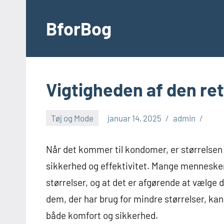
Videre
til
BforBog
indhold
Vigtigheden af den re
Tøj og Mode
januar 14, 2025
admin
Når det kommer til kondomer, er størrelse
sikkerhed og effektivitet. Mange mennesker
størrelser, og at det er afgørende at vælge 
dem, der har brug for mindre størrelser, ka
både komfort og sikkerhed.