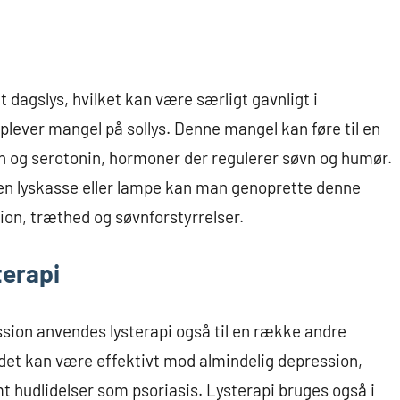
t dagslys, hvilket kan være særligt gavnligt i
ever mangel på sollys. Denne mangel kan føre til en
n og serotonin, hormoner der regulerer søvn og humør.
 en lyskasse eller lampe kan man genoprette denne
on, træthed og søvnforstyrrelser.
terapi
ion anvendes lysterapi også til en række andre
t det kan være effektivt mod almindelig depression,
t hudlidelser som psoriasis. Lysterapi bruges også i