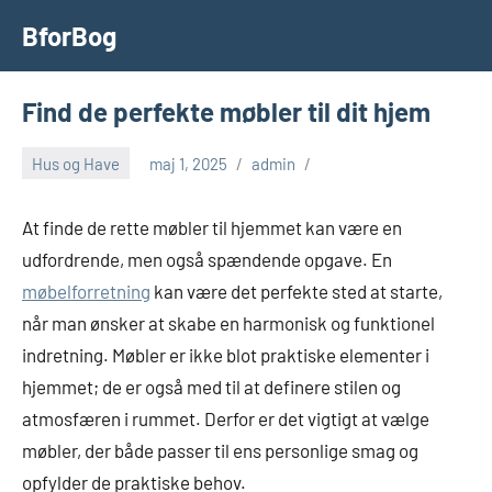
Videre
BforBog
til
indhold
Find de perfekte møbler til dit hjem
Hus og Have
maj 1, 2025
admin
At finde de rette møbler til hjemmet kan være en
udfordrende, men også spændende opgave. En
møbelforretning
kan være det perfekte sted at starte,
når man ønsker at skabe en harmonisk og funktionel
indretning. Møbler er ikke blot praktiske elementer i
hjemmet; de er også med til at definere stilen og
atmosfæren i rummet. Derfor er det vigtigt at vælge
møbler, der både passer til ens personlige smag og
opfylder de praktiske behov.