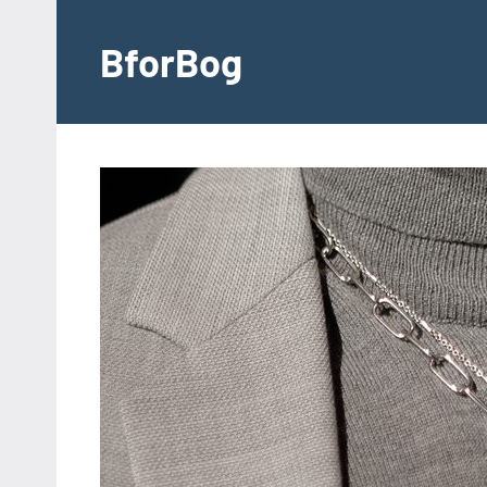
Videre
til
BforBog
indhold