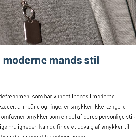
en moderne mands stil
odefænomen, som har vundet indpas i moderne
lskæder, armbånd og ringe, er smykker ikke længere
 omfavner smykker som en del af deres personlige stil.
lige muligheder, kan du finde et udvalg af smykker til
, hvor der er noget for enhver smag.