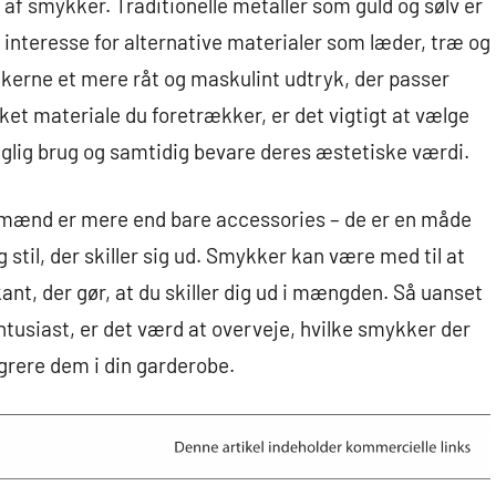
et af smykker. Traditionelle metaller som guld og sølv er
 interesse for alternative materialer som læder, træ og
ykkerne et mere råt og maskulint udtryk, der passer
ket materiale du foretrækker, er det vigtigt at vælge
daglig brug og samtidig bevare deres æstetiske værdi.
il mænd er mere end bare accessories – de er en måde
 stil, der skiller sig ud. Smykker kan være med til at
 kant, der gør, at du skiller dig ud i mængden. Så uanset
tusiast, er det værd at overveje, hvilke smykker der
egrere dem i din garderobe.