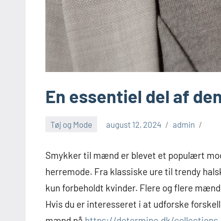
En essentiel del af d
Tøj og Mode
august 12, 2024
admin
Smykker til mænd er blevet et populært m
herremode. Fra klassiske ure til trendy ha
kun forbeholdt kvinder. Flere og flere mænd
Hvis du er interesseret i at udforske forskel
mænd på
https://determine.dk/collections