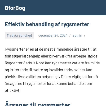
Videre
BforBog
til
indhold
Effektiv behandling af rygsmerter
Mad og Sundhed
december 24, 2024
admin
Rygsmerter er en af de mest almindelige årsager til, at
folk søger lægehjælp eller bliver væk fra arbejde. Ifølge
Rygcenter Aarhus Nord kan rygsmerter variere fra milde
og irriterende til svære og invaliderende, hvilket kan
påvirke livskvaliteten betydeligt. Det er vigtigt at forstå
årsagerne til rygsmerter for at kunne behandle dem
effektivt.
Årsager til rygsmerter